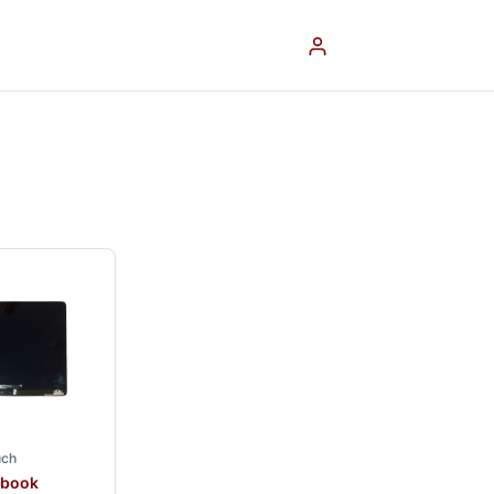
uch
cbook