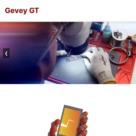
Gevey GT
❮
❯