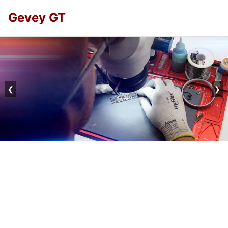
Gevey GT
❮
❯