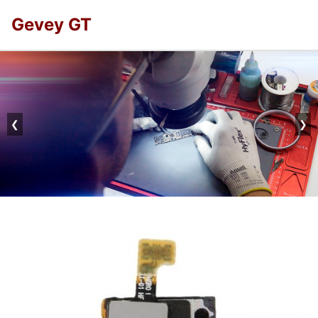
Gevey GT
❮
❯