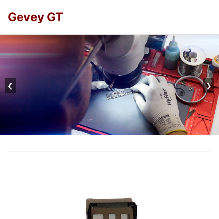
Gevey GT
❮
❯