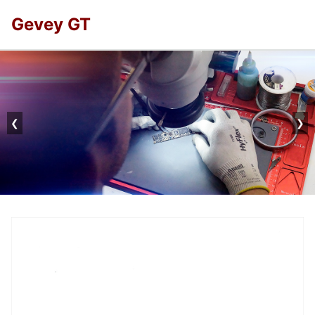
Gevey GT
❮
❯