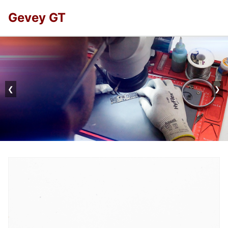
Gevey GT
❮
❯