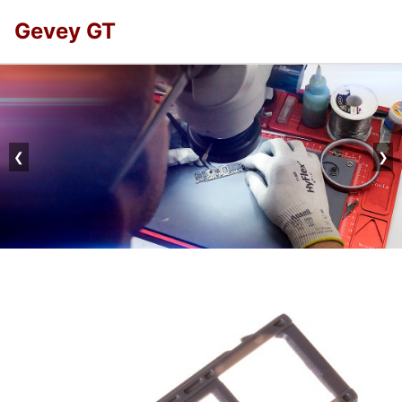
Gevey GT
❮
❯