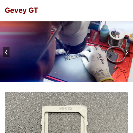
Gevey GT
❮
❯