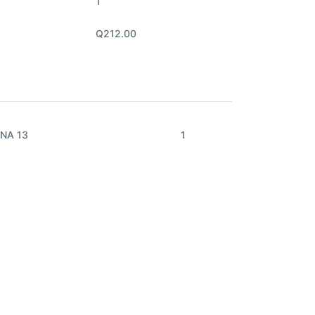
1
Q212.00
NA 13
1