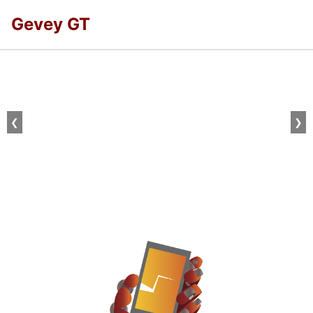
Gevey GT
❮
❯