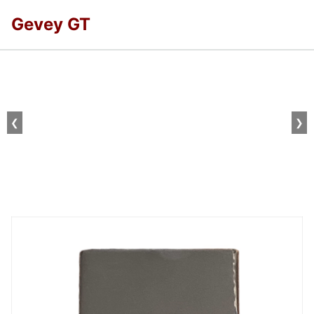
Gevey GT
❮
❯