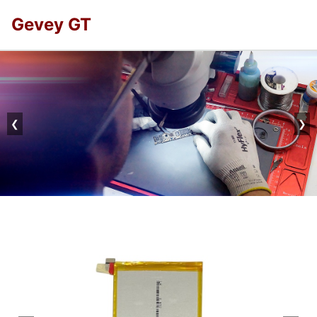
Gevey GT
❮
❯