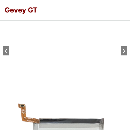
Gevey GT
❮
❯