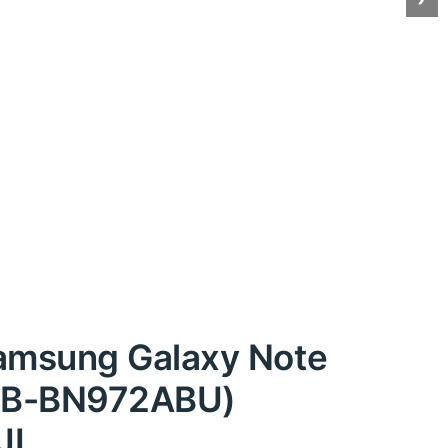
Samsung Galaxy Note
(EB-BN972ABU)
JI