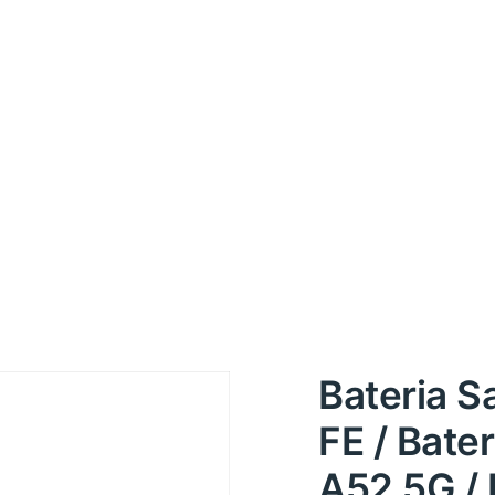
Bateria 
FE / Bate
A52 5G /