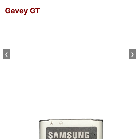
Gevey GT
❮
❯