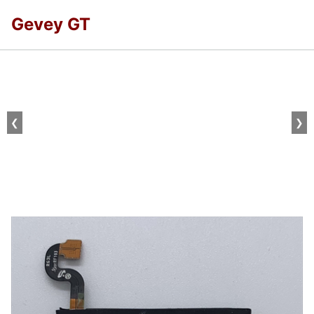
Gevey GT
❮
❯