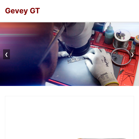
Gevey GT
❮
❯