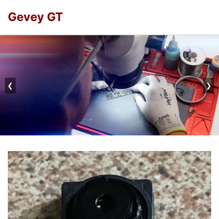
Gevey GT
❮
❯