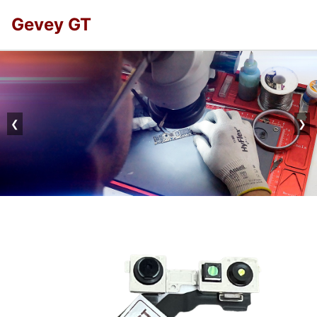
Gevey GT
❮
❯