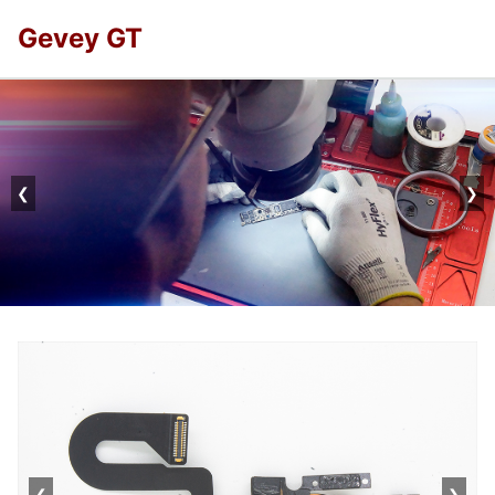
Gevey GT
❮
❯
❮
❯