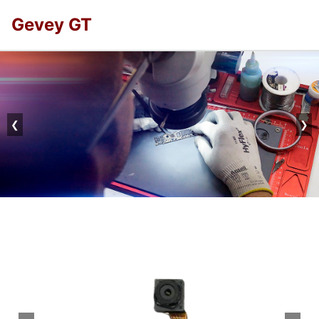
Gevey GT
❮
❯