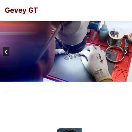
Gevey GT
❮
❯