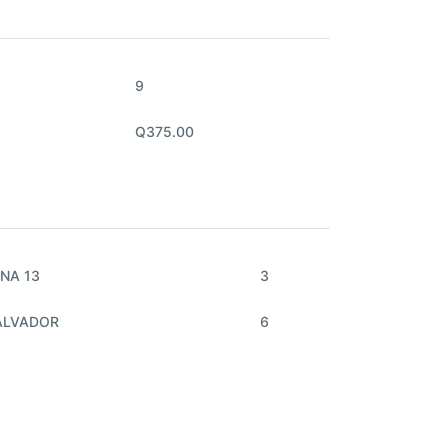
9
Q375.00
NA 13
3
ALVADOR
6