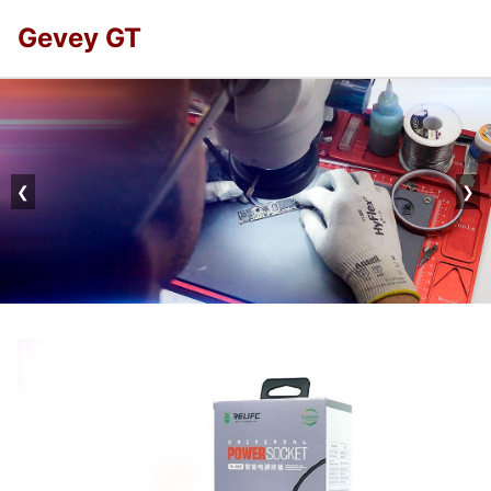
Gevey GT
❮
❯