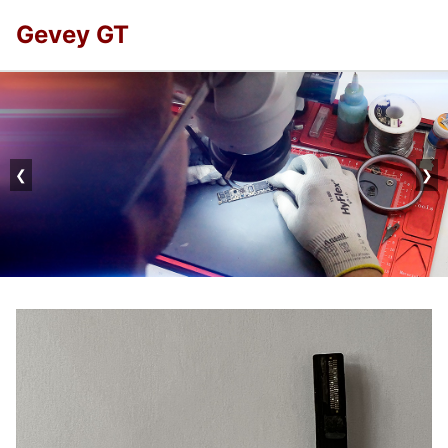
Gevey GT
❮
❯