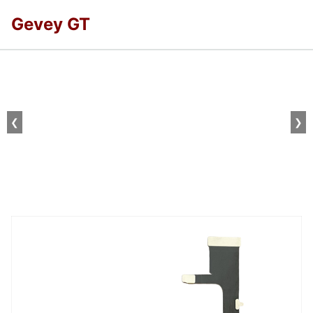
Gevey GT
❮
❯