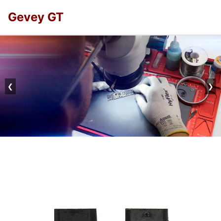
Gevey GT
❮
❯