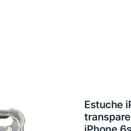
Estuche i
transpare
iPhone 6s