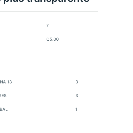
7
Q5.00
NA 13
3
RES
3
ÓBAL
1