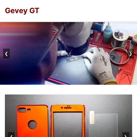
Gevey GT
❮
❯
❮
❯