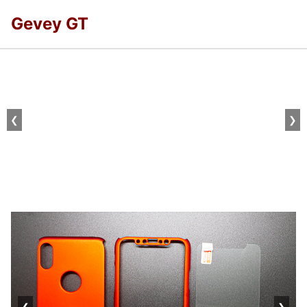
Gevey GT
❮
❯
❮
❯