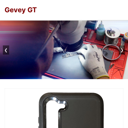
Gevey GT
❮
❯