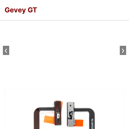
Gevey GT
❮
❯