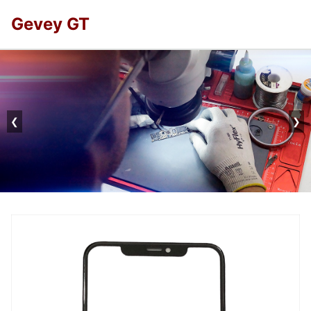
Gevey GT
❮
❯