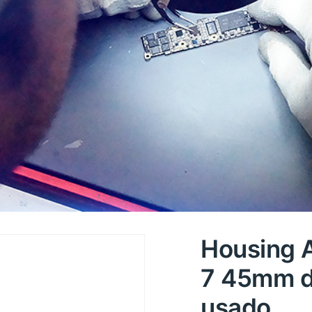
Housing 
7 45mm do
usado