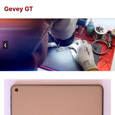
Gevey GT
❮
❯