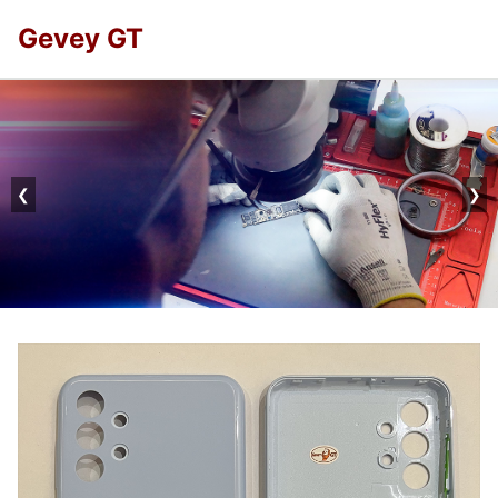
Gevey GT
❮
❯