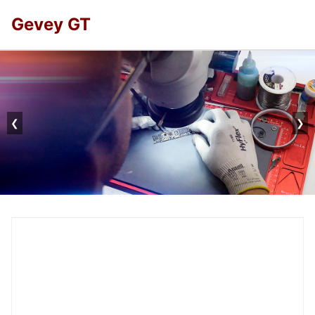
Gevey GT
❮
❯