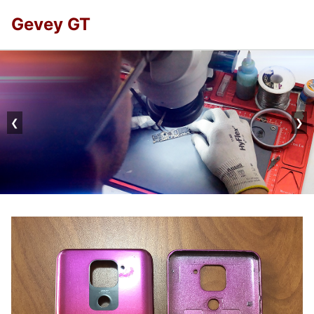
Gevey GT
❮
❯