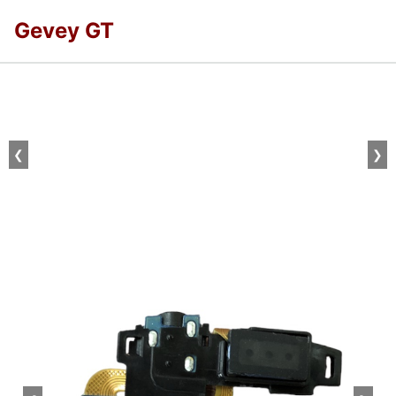
Gevey GT
❮
❯