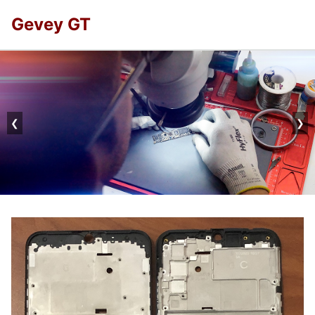
Gevey GT
❮
❯