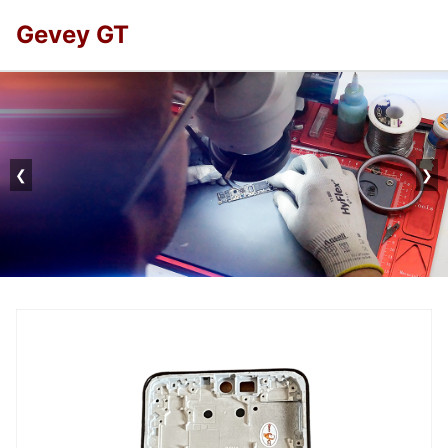
Gevey GT
❮
❯