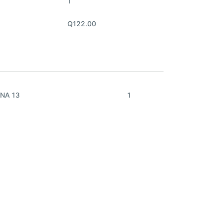
1
Q122.00
NA 13
1