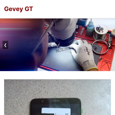
Gevey GT
❮
❯