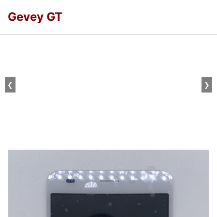
Gevey GT
❮
❯