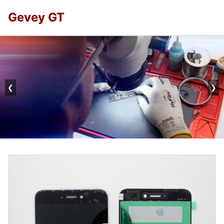
Gevey GT
❮
❯