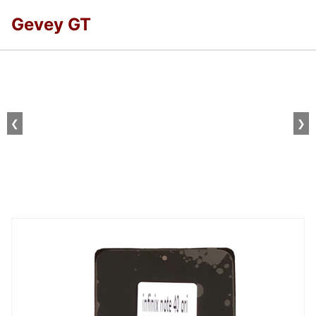
Gevey GT
❮
❯