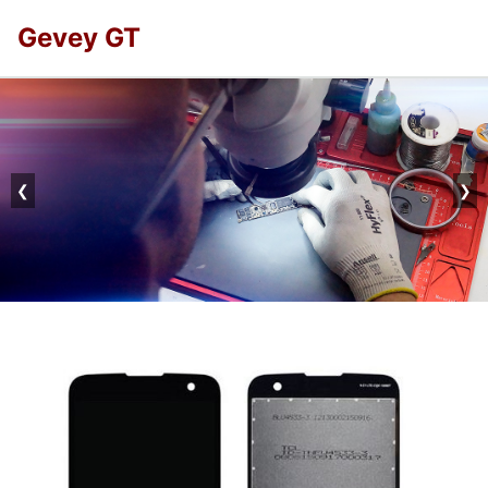
Gevey GT
❮
❯