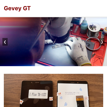
Gevey GT
❮
❯